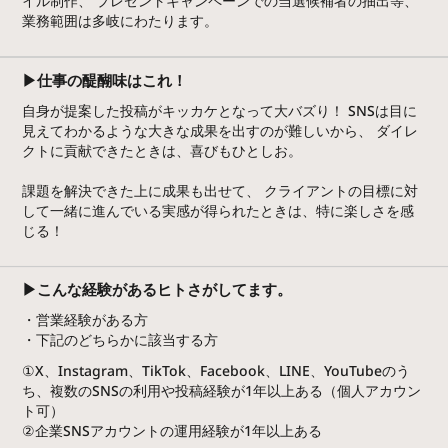
イル制作、 プレゼントキャンペーンでの当選候補者の抽出等、
業務範囲は多岐にわたります。
▶仕事の醍醐味はこれ！
自身が提案した投稿がキッカケとなって大バズり！ SNSは目に
見えてわかるような大きな成果を出すのが難しいから、 ダイレ
クトに貢献できたときは、喜びもひとしお。
課題を解決できた上に成果も出せて、 クライアントの目標に対
して一緒に進んでいる実感が得られたときは、特に楽しさを感
じる！
▶こんな経験があるヒトさがしてます。
・営業経験がある方
・下記のどちらかに該当する方
①X、Instagram、TikTok、Facebook、LINE、YouTubeのう
ち、複数のSNSの利用や投稿経験が1年以上ある（個人アカウン
ト可）
②企業SNSアカウントの運用経験が1年以上ある